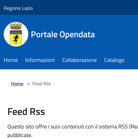
Salta al contenuto principale
Regione Lazio
Portale Opendata
Home
Informazioni
Collaborazione
Catalogo
Home
>
Feed Rss
Feed Rss
Questo sito offre i suoi contenuti con il sistema RSS (R
pubblicate.