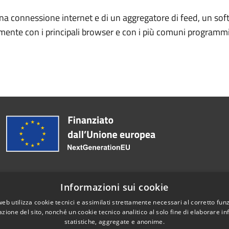
una connessione internet e di un aggregatore di feed, un so
amente con i principali browser e con i più comuni programmi 
Informazioni sui cookie
web utilizza cookie tecnici e assimilati strettamente necessari al corretto fu
Telefono:
076373091
azione del sito, nonché un cookie tecnico analitico al solo fine di elaborare i
statistiche, aggregate e anonime.